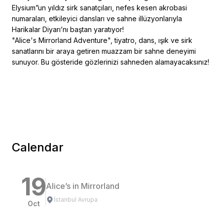
Elysium”un yıldız sirk sanatçıları, nefes kesen akrobasi
numaraları, etkileyici dansları ve sahne illüzyonlarıyla
Harikalar Diyarı’nı baştan yaratıyor!
"Alice's Mirrorland Adventure", tiyatro, dans, ışık ve sirk
sanatlarını bir araya getiren muazzam bir sahne deneyimi
sunuyor. Bu gösteride gözlerinizi sahneden alamayacaksınız!
Calendar
19
Alice’s in Mirrorland
İstanbul Avrupa
Oct